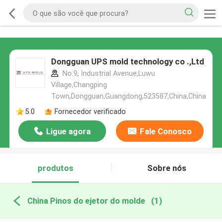
Dongguan UPS mold technology co .,Ltd
No.9, Industrial Avenue,Luwu
Village,Changping
Town,Dongguan,Guangdong,523587,China,China
5.0
Fornecedor verificado
Ligue agora
Fale Conosco
produtos
Sobre nós
China Pinos do ejetor do molde
(1)