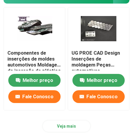
Componentes de
UG PROE CAD Design
inserções de moldes
Inserções de
automotivos Moldagem
moldagem Peças
de inserção de plástico
automotivas
personalizada
Componentes do
Melhor preço
Melhor preço
molde
Fale Conosco
Fale Conosco
Veja mais