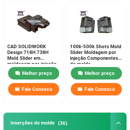
Pushrod
Placas do desgaste
CAD SOLIDWORK
100k-500k Shots Mold
Pinos do ejetor do molde
Design 718H 738H
Slider Moldagem por
Mold Slider em
injeção Componentes
moldagem por injeção
do molde
Bucha do molde
Melhor preço
Melhor preço
Escorrega superior inclinada
Fale Conosco
Fale Conosco
Inserções do molde
(36)